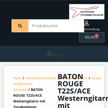
Anmeldung
0
€
0,00
Menü
BATON
Start
/
Saiteninstrumente
/
Westerngitarren
/
Grand
ROUGE
Auditorium
T22S/ACE
Gitarren
/ BATON
ROUGE T22S/ACE
Westerngitar
Westerngitarre mit
mit
Tonabnehmer