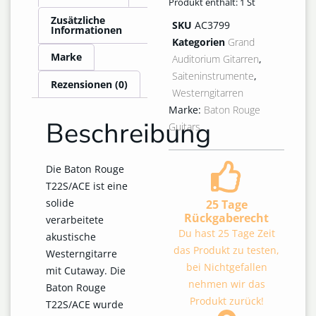
Produkt enthält: 1
St
Zusätzliche
SKU
AC3799
Informationen
Kategorien
Grand
Marke
Auditorium Gitarren
,
Saiteninstrumente
,
Rezensionen (0)
Westerngitarren
Marke:
Baton Rouge
Beschreibung
Guitars
Die Baton Rouge
T22S/ACE ist eine
solide
25 Tage
Rückgaberecht
verarbeitete
Du hast 25 Tage Zeit
akustische
das Produkt zu testen,
Westerngitarre
bei Nichtgefallen
mit Cutaway. Die
nehmen wir das
Baton Rouge
Produkt zurück!
T22S/ACE wurde