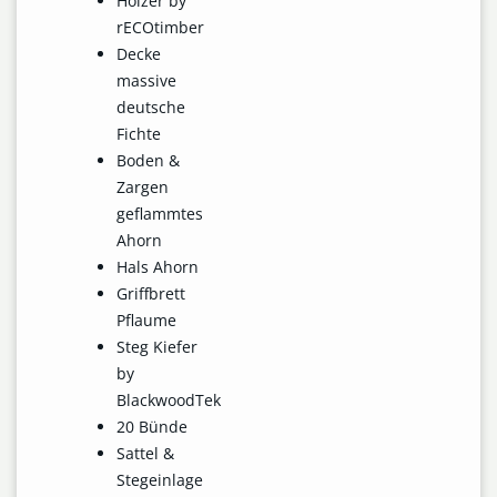
Hölzer by
rECOtimber
Decke
massive
deutsche
Fichte
Boden &
Zargen
geflammtes
Ahorn
Hals Ahorn
Griffbrett
Pflaume
Steg Kiefer
by
BlackwoodTek
20 Bünde
Sattel &
Stegeinlage