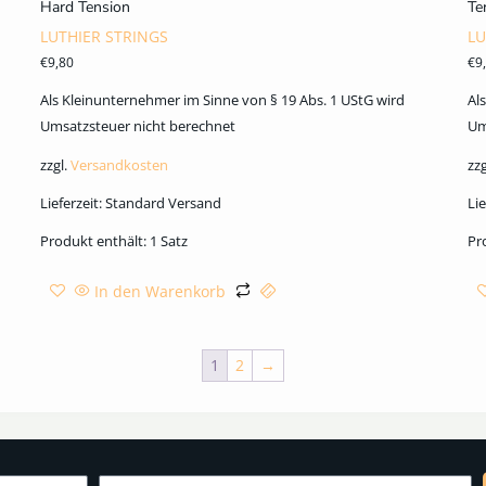
Hard Tension
Te
LUTHIER STRINGS
LU
€
9,80
€
9
Als Kleinunternehmer im Sinne von § 19 Abs. 1 UStG wird
Al
Umsatzsteuer nicht berechnet
Um
zzgl.
Versandkosten
zzg
Lieferzeit:
Standard Versand
Lie
Produkt enthält: 1
Satz
Pr
In den Warenkorb
1
2
→