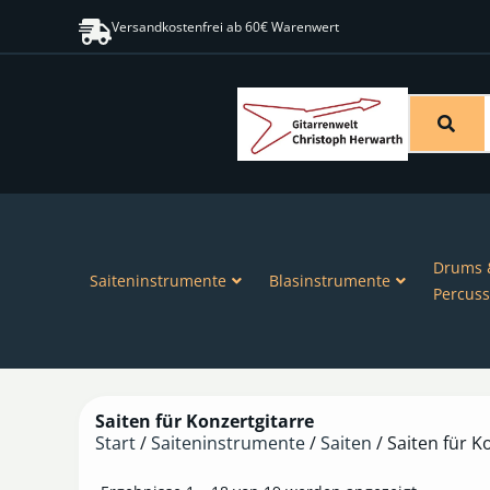
Versandkostenfrei ab 60€ Warenwert
Drums 
Saiteninstrumente
Blasinstrumente
Percuss
Saiten für Konzertgitarre
Start
/
Saiteninstrumente
/
Saiten
/ Saiten für K