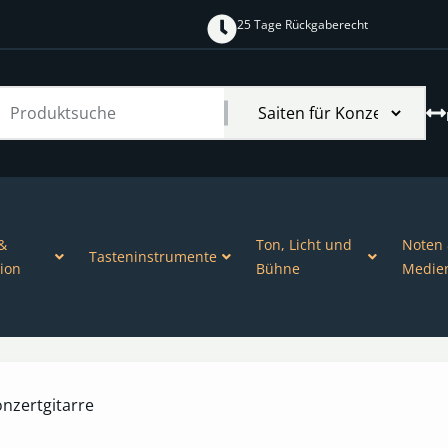
25 Tage Rückgaberecht
&
Ton, Licht und
Noten
Tasteninstrumente
ion
Bühne
Medie
onzertgitarre