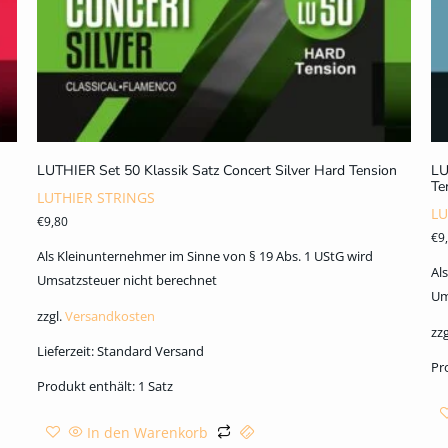
LUTHIER Set 50 Klassik Satz Concert Silver Hard Tension
LU
Te
LUTHIER STRINGS
LU
€
9,80
€
9
Als Kleinunternehmer im Sinne von § 19 Abs. 1 UStG wird
Al
Umsatzsteuer nicht berechnet
Um
zzgl.
Versandkosten
zzg
Lieferzeit:
Standard Versand
Pr
Produkt enthält: 1
Satz
In den Warenkorb