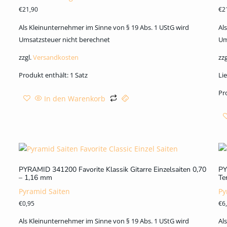
€
21,90
€
2
Als Kleinunternehmer im Sinne von § 19 Abs. 1 UStG wird
Al
Umsatzsteuer nicht berechnet
Um
zzgl.
Versandkosten
zzg
Produkt enthält: 1
Satz
Lie
Pr
In den Warenkorb
PYRAMID 341200 Favorite Klassik Gitarre Einzelsaiten 0,70
PY
– 1,16 mm
Te
Pyramid Saiten
Py
€
0,95
€
6
Als Kleinunternehmer im Sinne von § 19 Abs. 1 UStG wird
Al