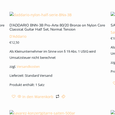
ore
D’ADDARIO BNN-3B Pro-Arte 80/20 Bronze on Nylon Core
SA
Classical Guitar Half Set, Normal Tension
Sa
D'Addario
€
1
€
12,50
Al
Als Kleinunternehmer im Sinne von § 19 Abs. 1 UStG wird
Um
Umsatzsteuer nicht berechnet
zzg
zzgl.
Versandkosten
Pr
Lieferzeit:
Standard Versand
Produkt enthält: 1
Satz
In den Warenkorb