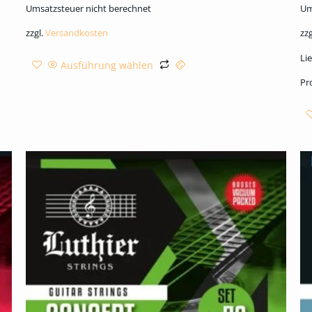
Umsatzsteuer nicht berechnet
Um
zzgl.
Versandkosten
zzg
Lie
Ausführung wählen
Pr