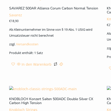
SAVAREZ 500AR Alliance Corum Carbon Normal Tension
KN
Ca
Savarez
Kn
€
18,90
€
2
Als Kleinunternehmer im Sinne von § 19 Abs. 1 UStG wird
Al
Umsatzsteuer nicht berechnet
Um
zzgl.
Versandkosten
zzg
Produkt enthält: 1
Satz
Pr
In den Warenkorb
KNOBLOCH Konzert Saiten 500ADC Double Silver CX
KN
Carbon High Tension
Ca
Knobloch Strings
Kn