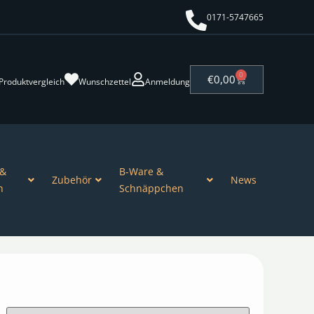
0171-5747665
0
€
0,00
Produktvergleich
Wunschzettel
Anmeldung
 &
B-Ware &
Zubehör
News
n
Schnäppchen