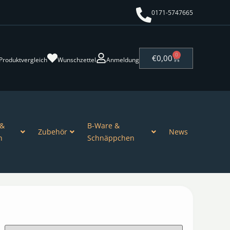
0171-5747665
0
€
0,00
Produktvergleich
Wunschzettel
Anmeldung
 &
B-Ware &
Zubehör
News
n
Schnäppchen