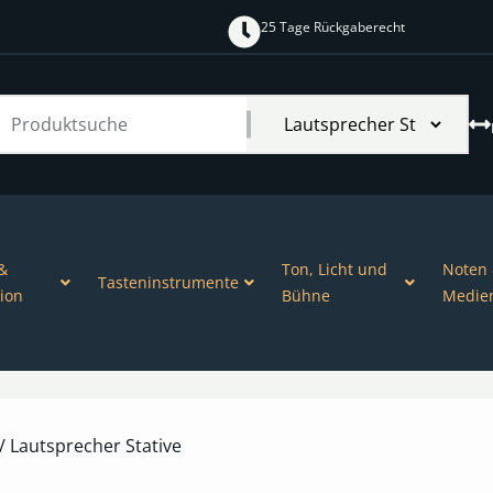
25 Tage Rückgaberecht
&
Ton, Licht und
Noten
Tasteninstrumente
ion
Bühne
Medie
/ Lautsprecher Stative