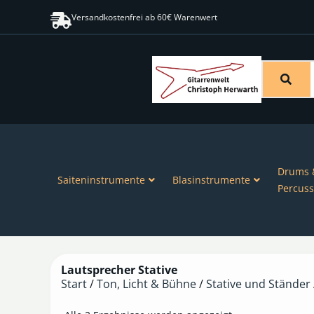
Versandkostenfrei ab 60€ Warenwert
Drums 
Saiteninstrumente
Blasinstrumente
Percuss
Lautsprecher Stative
Start
/
Ton, Licht & Bühne
/
Stative und Ständer