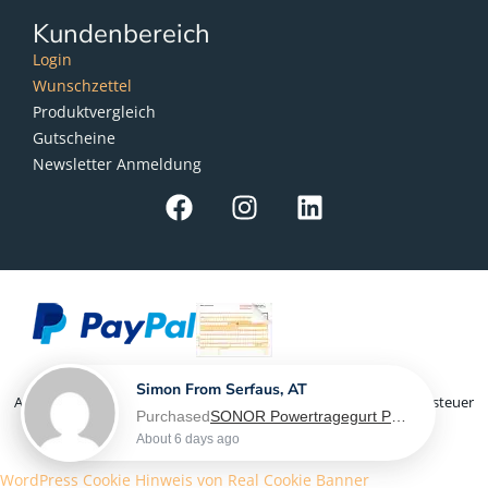
Kundenbereich
Login
Wunschzettel
Produktvergleich
Gutscheine
Newsletter Anmeldung
Simon From Serfaus, AT
Als Kleinunternehmer im Sinne von § 19 Abs. 1 UStG wird Umsatzsteuer
Purchased
SONOR Powertragegurt PG 6560, für Marching Snaredrum - L-XL
nicht berechnet
About 6 days ago
WordPress Cookie Hinweis von Real Cookie Banner