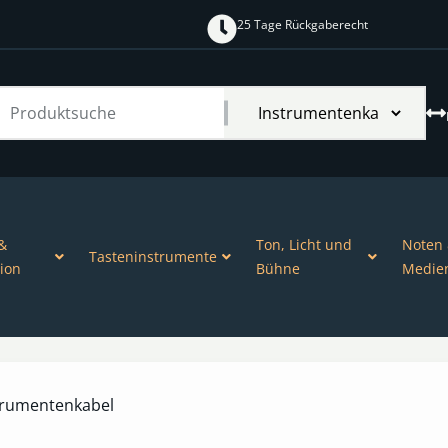
25 Tage Rückgaberecht
&
Ton, Licht und
Noten
Tasteninstrumente
ion
Bühne
Medie
trumentenkabel