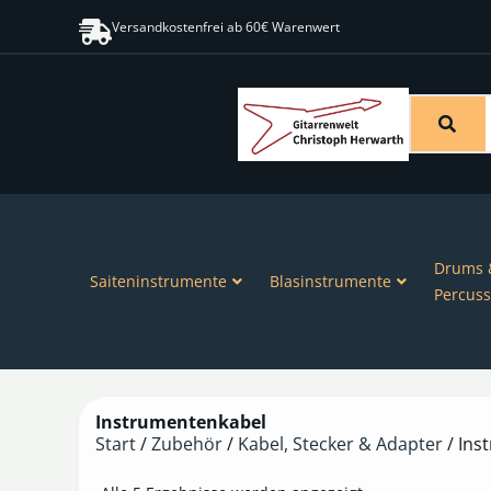
Versandkostenfrei ab 60€ Warenwert
Drums 
Saiteninstrumente
Blasinstrumente
Percuss
Instrumentenkabel
Start
/
Zubehör
/
Kabel, Stecker & Adapter
/ Ins