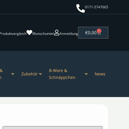
0171-5747665
0
€
0,00
Produktvergleich
Wunschzettel
Anmeldung
 &
B-Ware &
Zubehör
News
n
Schnäppchen