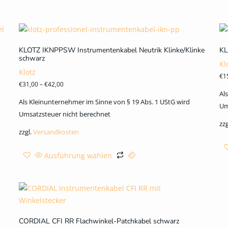
KLOTZ IKNPPSW Instrumentenkabel Neutrik Klinke/Klinke
KL
schwarz
Kl
Klotz
€
1
€
31,00
–
€
42,00
Al
Als Kleinunternehmer im Sinne von § 19 Abs. 1 UStG wird
Um
Umsatzsteuer nicht berechnet
zzg
zzgl.
Versandkosten
Ausführung wählen
CORDIAL CFI RR Flachwinkel-Patchkabel schwarz