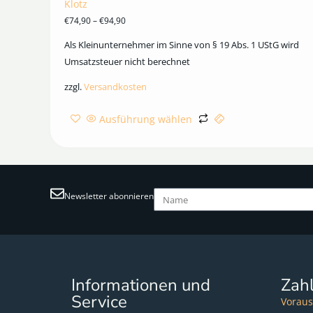
Klotz
€
74,90
–
€
94,90
Als Kleinunternehmer im Sinne von § 19 Abs. 1 UStG wird
Umsatzsteuer nicht berechnet
zzgl.
Versandkosten
Ausführung wählen
Newsletter abonnieren
Informationen und
Zah
Service
Voraus