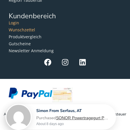
Region Taubertal
Kundenbereich
Login
Wunschzettel
Produktvergleich
Gutscheine
Newsletter Anmeldung
Simon From Serfaus, AT
Als Kleinunternehmer im Sinne von § 19 Abs. 1 UStG wird Umsatzsteuer
Purchased
SONOR Powertragegurt PG 6560, für Marching Snaredrum - L-XL
nicht berechnet
About 8 days ago