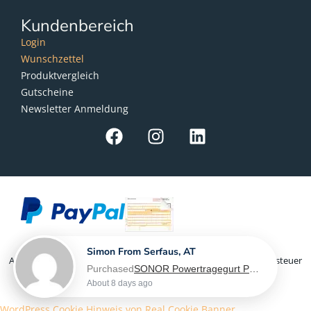
Kundenbereich
Login
Wunschzettel
Produktvergleich
Gutscheine
Newsletter Anmeldung
Simon From Serfaus, AT
Als Kleinunternehmer im Sinne von § 19 Abs. 1 UStG wird Umsatzsteuer
Purchased
SONOR Powertragegurt PG 6560, für Marching Snaredrum - L-XL
nicht berechnet
About 8 days ago
WordPress Cookie Hinweis von Real Cookie Banner