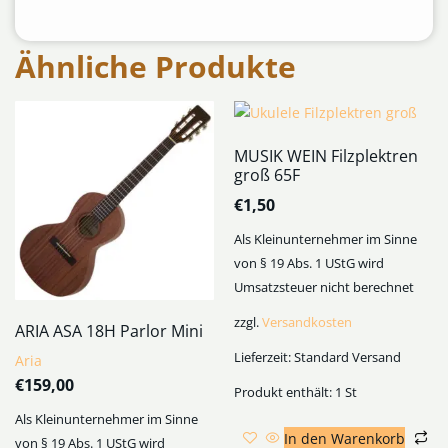
Ähnliche Produkte
MUSIK WEIN Filzplektren
groß 65F
€
1,50
Als Kleinunternehmer im Sinne
von § 19 Abs. 1 UStG wird
Umsatzsteuer nicht berechnet
zzgl.
Versandkosten
ARIA ASA 18H Parlor Mini
Lieferzeit:
Standard Versand
Aria
€
159,00
Produkt enthält: 1
St
Als Kleinunternehmer im Sinne
In den Warenkorb
von § 19 Abs. 1 UStG wird