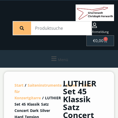
Anmeldung
0
€
0,00
Menü
LUTHIER
Start
/
Saiteninstrumente
/
Saiten
/
Saiten
Set 45
für
Klassik
Konzertgitarre
/ LUTHIER
Set 45 Klassik Satz
Satz
Concert Dark Silver
Concert
Hard Tension