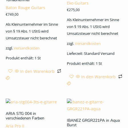
Eko Guitars
Baton Rouge Guitars
€
275,00
€
749,00
Als Kleinunternehmer im Sinne
Als Kleinunternehmer im Sinne
von § 19 Abs. 1 UStG wird
von § 19 Abs. 1 UStG wird
Umsatzsteuer nicht berechnet
Umsatzsteuer nicht berechnet
zzgl.
Versandkosten
zzgl.
Versandkosten
Lieferzeit:
Standard Versand
Produkt enthält: 1
St
Produkt enthält: 1
St
In den Warenkorb
In den Warenkorb
ARIA STG 004 in
verschiedenen Farben
IBANEZ GRGR221PA in Aqua
Burst
Aria Pro II