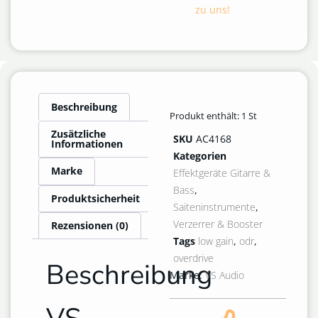
zu uns!
Beschreibung
Produkt enthält: 1
St
Zusätzliche
SKU
AC4168
Informationen
Kategorien
Marke
Effektgeräte Gitarre &
Bass
,
Produktsicherheit
Saiteninstrumente
,
Verzerrer & Booster
Rezensionen (0)
Tags
low gain
,
odr
,
overdrive
Beschreibung
Marke:
VS Audio