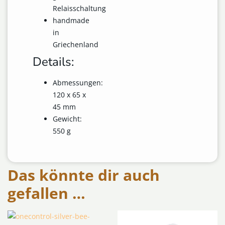
Relaisschaltung
handmade
in
Griechenland
Details:
Abmessungen:
120 x 65 x
45 mm
Gewicht:
550 g
Das könnte dir auch
gefallen …