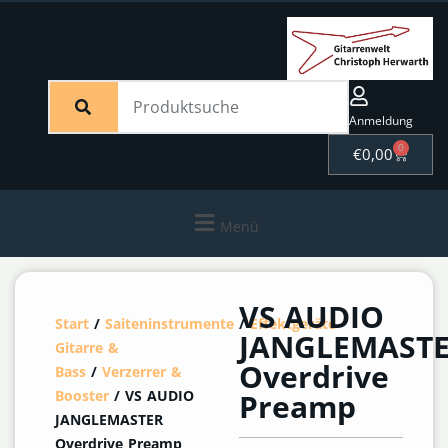
Anmeldung
0
€
0,00
Menü
VS AUDIO
Start
/
Saiteninstrumente
/
Effektgeräte
JANGLEMAST
Gitarre &
Overdrive
Bass
/
Verzerrer &
Booster
/ VS AUDIO
Preamp
JANGLEMASTER
Overdrive Preamp