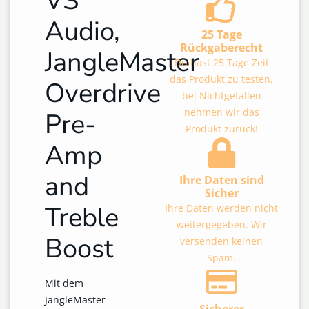
VS
Audio,
25 Tage
Rückgaberecht
JangleMaster
Du hast 25 Tage Zeit
das Produkt zu testen,
Overdrive
bei Nichtgefallen
nehmen wir das
Pre-
Produkt zurück!
Amp
and
Ihre Daten sind
Sicher
Treble
Ihre Daten werden nicht
weitergegeben. Wir
Boost
versenden keinen
Spam.
Mit dem
JangleMaster