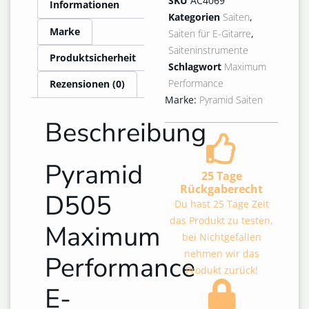
SKU
AC4069
Informationen
Kategorien
Saiten
,
Marke
Saiten für E-Gitarre
,
Saiteninstrumente
Produktsicherheit
Schlagwort
Maximum
Performance
Rezensionen (0)
Marke:
Pyramid Saiten
Beschreibung
Pyramid
25 Tage
Rückgaberecht
D505
Du hast 25 Tage Zeit
das Produkt zu testen,
Maximum
bei Nichtgefallen
nehmen wir das
Performance
Produkt zurück!
E-