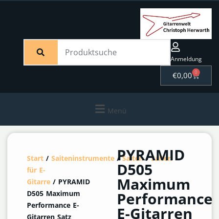
Anmeldung
0
€
0,00
Menü
PYRAMID
Start
/
Saiteninstrumente
/
Saiten
/
Saiten
D505
für E-
Maximum
Gitarre
/ PYRAMID
D505 Maximum
Performance
Performance E-
E-Gitarren
Gitarren Satz