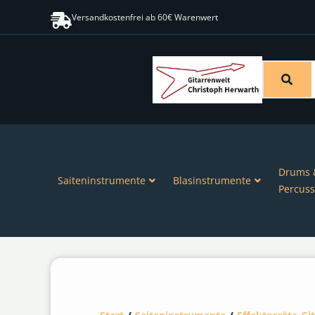
Versandkostenfrei ab 60€ Warenwert
Drums 
Saiteninstrumente
Blasinstrumente
Percuss