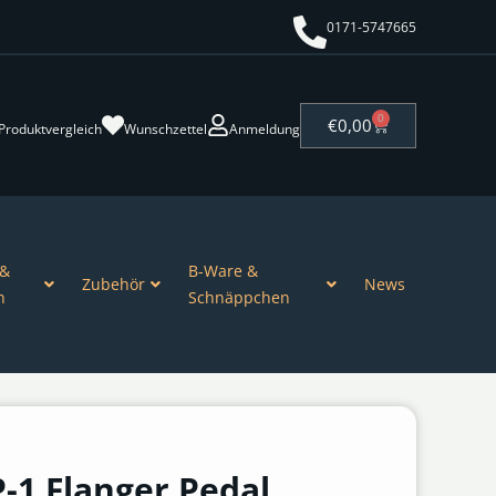
0171-5747665
0
€
0,00
Produktvergleich
Wunschzettel
Anmeldung
 &
B-Ware &
Zubehör
News
n
Schnäppchen
-1 Flanger Pedal