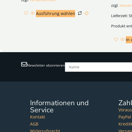
zzgl.
Versan
Ausführung wählen
Lieferzeit:
S
Produkt ent
In
Newsletter abonnieren
Informationen und
Zah
Service
Voraus
Kontakt
PayPal
AGB
Kredit
Widerrufsrecht
Versa