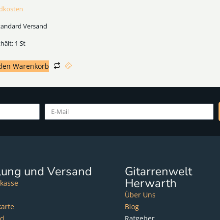
dkosten
tandard Versand
hält: 1
St
 den Warenkorb
lung und Versand
Gitarrenwelt
Herwarth
kasse
Über Uns
karte
Blog
nd
Ratgeber