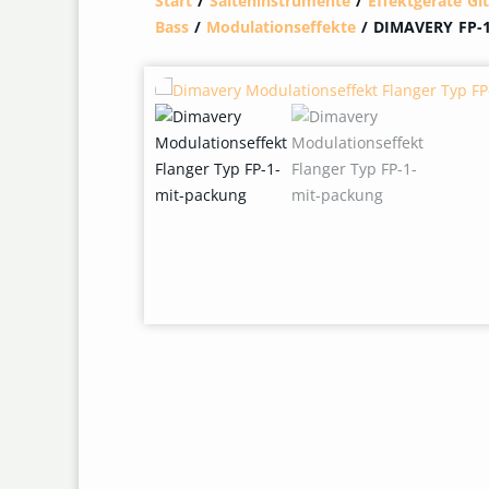
Start
/
Saiteninstrumente
/
Effektgeräte Gi
Bass
/
Modulationseffekte
/ DIMAVERY FP-1