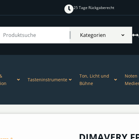
25 Tage Rückgaberecht
&
Ton, Licht und
Noten
Tasteninstrumente
ion
Bühne
Medie
DIMAVERY FP