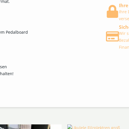
ormat.
Ihre
Ihre
vers
Sich
dem Pedalboard
Wir 
Beza
Finan
hsen
halten!