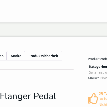
nen
Marke
Produktsicherheit
Produkt enth
Kategorien
Saiteninst
Marke:
Dima
langer Pedal
25 T
Du ha
Nich