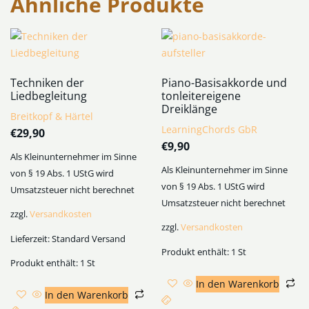
Ähnliche Produkte
Techniken der
Piano-Basisakkorde und
Liedbegleitung
tonleitereigene
Dreiklänge
Breitkopf & Härtel
LearningChords GbR
€
29,90
€
9,90
Als Kleinunternehmer im Sinne
Als Kleinunternehmer im Sinne
von § 19 Abs. 1 UStG wird
von § 19 Abs. 1 UStG wird
Umsatzsteuer nicht berechnet
Umsatzsteuer nicht berechnet
zzgl.
Versandkosten
zzgl.
Versandkosten
Lieferzeit:
Standard Versand
Produkt enthält: 1
St
Produkt enthält: 1
St
In den Warenkorb
In den Warenkorb