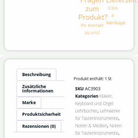
Fragen
Lieferzeit
zum
3 bis
Produkt?
4
Werktage
Ihr Kontakt
zu uns!
Beschreibung
Produkt enthält: 1
St
Zusätzliche
SKU
AC3903
Informationen
Kategorien
Klavier,
Marke
Keyboard und Orgel
Lehrbücher
,
Lehrwerke
Produktsicherheit
für Tasteninstrumente
,
Noten & Medien
,
Noten
Rezensionen (0)
für Tasteninstrumente
,