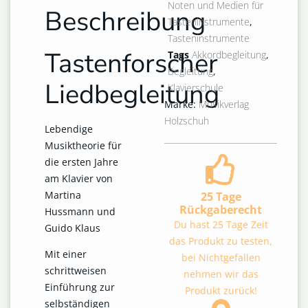
Noten und Medien für
Beschreibung
Tasteninstrumente
,
Tasteninstrumente
Tastenforscher
Tags
Akkordbegleitung
,
Begleitung
,
Liedbegleitung
Klavierschule
Marke:
Musikverlag
Holzschuh
Lebendige
Musiktheorie für
die ersten Jahre
am Klavier von
Martina
25 Tage
Rückgaberecht
Hussmann und
Du hast 25 Tage Zeit
Guido Klaus
das Produkt zu testen,
Mit einer
bei Nichtgefallen
schrittweisen
nehmen wir das
Einführung zur
Produkt zurück!
selbständigen