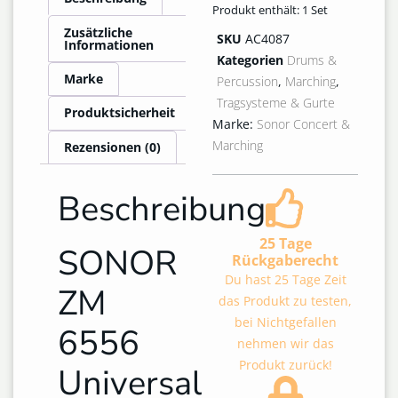
Produkt enthält: 1
Set
Zusätzliche
SKU
AC4087
Informationen
Kategorien
Drums &
Marke
Percussion
,
Marching
,
Tragsysteme & Gurte
Produktsicherheit
Marke:
Sonor Concert &
Marching
Rezensionen (0)
Beschreibung
25 Tage
SONOR
Rückgaberecht
Du hast 25 Tage Zeit
ZM
das Produkt zu testen,
bei Nichtgefallen
6556
nehmen wir das
Produkt zurück!
Universal