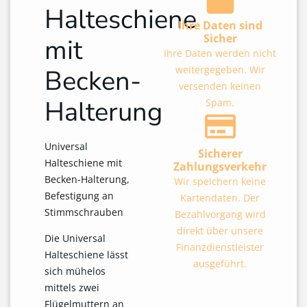
Halteschiene
Ihre Daten sind
Sicher
mit
Ihre Daten werden nicht
weitergegeben. Wir
Becken-
versenden keinen
Halterung
Spam.
Universal
Sicherer
Halteschiene mit
Zahlungsverkehr
Becken-Halterung,
Wir speichern keine
Befestigung an
Kartendaten. Der
Stimmschrauben
Bezahlvorgang wird
direkt über unsere
Die Universal
Finanzdienstleister
Halteschiene lässt
ausgeführt.
sich mühelos
mittels zwei
Flügelmuttern an