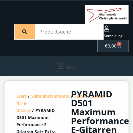
Anmeldung
0
€
0,00
Menü
PYRAMID
Start
/
Saiteninstrumente
/
Saiten
/
Saiten
D501
für E-
Maximum
Gitarre
/ PYRAMID
D501 Maximum
Performance
Performance E-
E-Gitarren
Gitarren Satz Extra