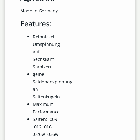
Made in Germany
Features:
Reinnickel-
Umspinnung
auf
Sechskant-
Stahlkern,
gelbe
Seidenanspinnung
an
Saitenkugeln
Maximum
Performance
Saiten: .009
.012 .016
.026w .036w