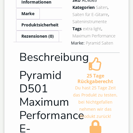
SKU
AC4065
Informationen
Kategorien
Saiten
,
Marke
Saiten für E-Gitarre
,
Saiteninstrumente
Produktsicherheit
Tags
extra light
,
Maximum Performance
Rezensionen (0)
Marke:
Pyramid Saiten
Beschreibung
Pyramid
25 Tage
Rückgaberecht
D501
Du hast 25 Tage Zeit
das Produkt zu testen,
Maximum
bei Nichtgefallen
nehmen wir das
Performance
Produkt zurück!
E-