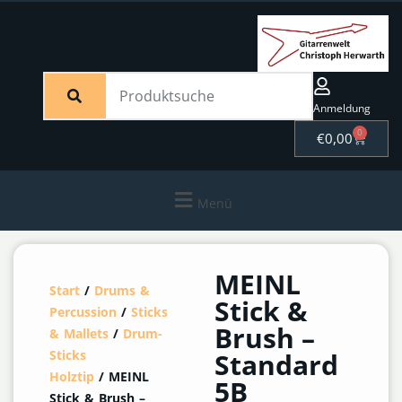
Anmeldung
0
€
0,00
Menü
MEINL
Start
/
Drums &
Stick &
Percussion
/
Sticks
Brush –
& Mallets
/
Drum-
Sticks
Standard
Holztip
/ MEINL
5B
Stick & Brush –