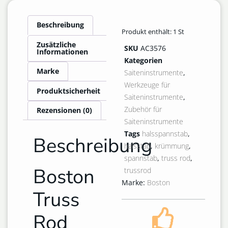
Beschreibung
Produkt enthält: 1
St
Zusätzliche
SKU
AC3576
Informationen
Kategorien
Marke
Saiteninstrumente
,
Werkzeuge für
Produktsicherheit
Saiteninstrumente
,
Zubehör für
Rezensionen (0)
Saiteninstrumente
Tags
halsspannstab
,
Beschreibung
halsstab
,
krümmung
,
spannstab
,
truss rod
,
Boston
trussrod
Marke:
Boston
Truss
Rod