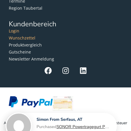
Termine
Region Taubertal
Kundenbereich
Login
Wunschzettel
Produktvergleich
Gutscheine
Newsletter Anmeldung
Simon From Serfaus, AT
Als Kleinunternehmer im Sinne von § 19 Abs. 1 UStG wird Umsatzsteuer
Purchased
SONOR Powertragegurt PG 6560, für Marching Snaredrum - L-XL
nicht berechnet