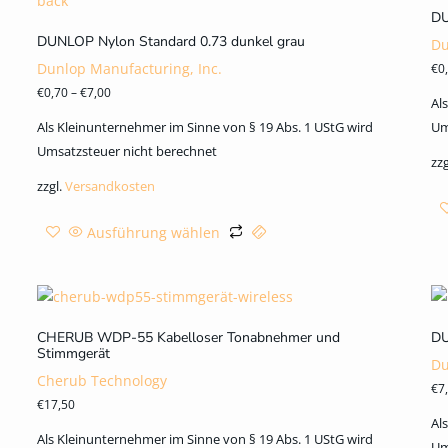
DU
DUNLOP Nylon Standard 0.73 dunkel grau
Du
Dunlop Manufacturing, Inc.
€
0
€
0,70
–
€
7,00
Al
Als Kleinunternehmer im Sinne von § 19 Abs. 1 UStG wird
Um
Umsatzsteuer nicht berechnet
zzg
zzgl.
Versandkosten
Ausführung wählen
CHERUB WDP-55 Kabelloser Tonabnehmer und
DU
Stimmgerät
Du
Cherub Technology
€
7
€
17,50
Al
Als Kleinunternehmer im Sinne von § 19 Abs. 1 UStG wird
Um