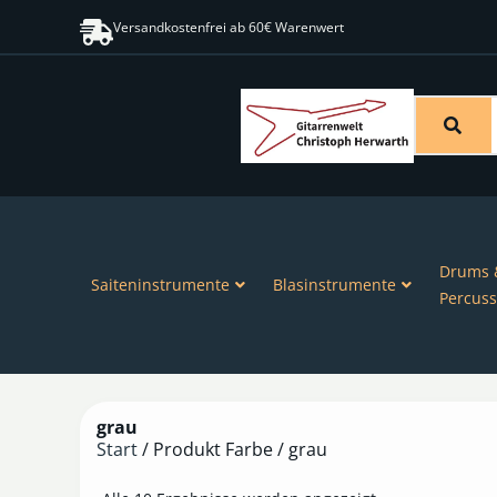
Versandkostenfrei ab 60€ Warenwert
Drums 
Saiteninstrumente
Blasinstrumente
Percuss
grau
Start
/ Produkt Farbe / grau