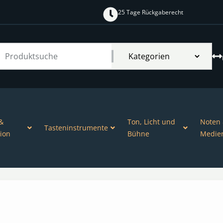
25 Tage Rückgaberecht
&
Ton, Licht und
Noten
Tasteninstrumente
ion
Bühne
Medie