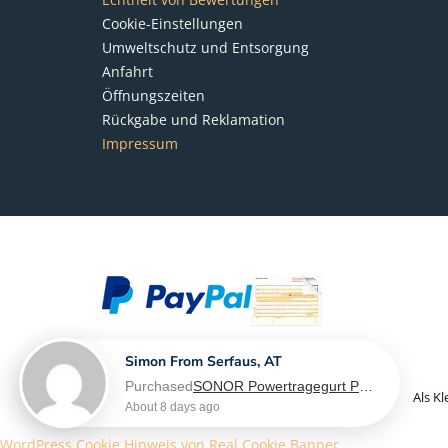
Cookie-Einstellungen
Umweltschutz und Entsorgung
Anfahrt
Öffnungszeiten
Rückgabe und Reklamation
Impressum
Simon From Serfaus, AT
Purchased
SONOR Powertragegurt PG 6560, für Marching Snaredrum - L-XL
Als K
About 8 days ago
WordPress Cookie Hinweis von Real Cookie Banner