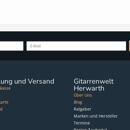
lung und Versand
Gitarrenwelt
Herwarth
kasse
Über Uns
karte
Blog
nd
Ratgeber
Marken und Hersteller
Termine
Region Taubertal