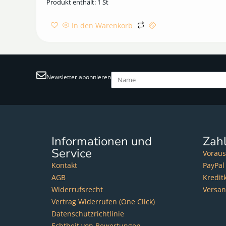
Produkt enthält: 1
St
In den Warenkorb
Newsletter abonnieren
Informationen und
Zah
Service
Voraus
Kontakt
PayPal
AGB
Kredit
Widerrufsrecht
Versa
Vertrag Widerrufen (One Click)
Datenschutzrichtlinie
Echtheit von Bewertungen