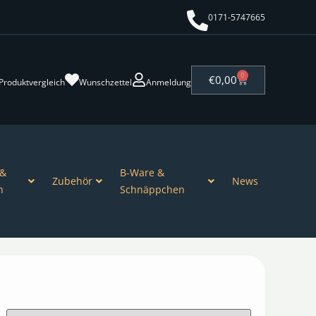
0171-5747665
0
€
0,00
Produktvergleich
Wunschzettel
Anmeldung
 &
B-Ware &
Zubehör
News
n
Schnäppchen