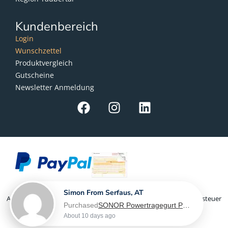
Kundenbereich
Login
Wunschzettel
Produktvergleich
Gutscheine
Newsletter Anmeldung
Simon From Serfaus, AT
Als Kleinunternehmer im Sinne von § 19 Abs. 1 UStG wird Umsatzsteuer
Purchased
SONOR Powertragegurt PG 6560, für Marching Snaredrum - L-XL
nicht berechnet
About 10 days ago