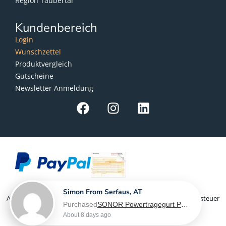
Region Taubertal
Kundenbereich
Login
Wunschzettel
Produktvergleich
Gutscheine
Newsletter Anmeldung
Simon From Serfaus, AT
Als Kleinunternehmer im Sinne von § 19 Abs. 1 UStG wird Umsatzsteuer
Purchased
SONOR Powertragegurt PG 6560, für Marching Snaredrum - L-XL
nicht berechnet
About 8 days ago