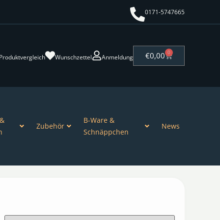
0171-5747665
0
€
0,00
Produktvergleich
Wunschzettel
Anmeldung
 &
B-Ware &
Zubehör
News
n
Schnäppchen