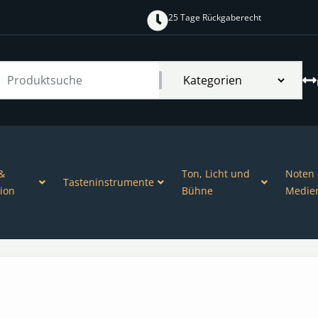
25 Tage Rückgaberecht
&
Ton, Licht und
Noten
Tasteninstrumente
ion
Bühne
Medie