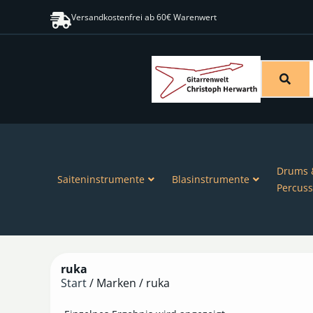
Versandkostenfrei ab 60€ Warenwert
Drums 
Saiteninstrumente
Blasinstrumente
Percuss
ruka
Start
/ Marken / ruka