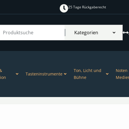
25 Tage Rückgaberecht
&
Ton, Licht und
Noten
Tasteninstrumente
ion
Bühne
Medie