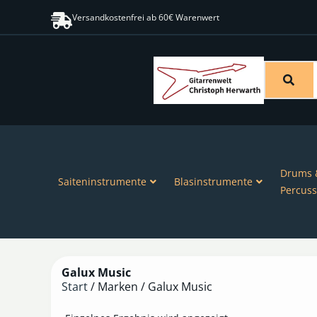
Versandkostenfrei ab 60€ Warenwert
Drums 
Saiteninstrumente
Blasinstrumente
Percuss
Galux Music
Start
/ Marken / Galux Music