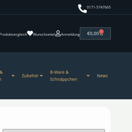
0171-5747665
0
€
0,00
Produktvergleich
Wunschzettel
Anmeldung
 &
B-Ware &
Zubehör
News
n
Schnäppchen