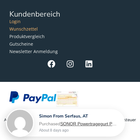
Kundenbereich
Login
Wunschzettel
Produktvergleich
Gutscheine
Newsletter Anmeldung
Simon From Serfaus, AT
Als Kleinunternehmer im Sinne von § 19 Abs. 1 UStG wird Umsatzsteuer
Purchased
SONOR Powertragegurt PG 6560, für Marching Snaredrum - L-XL
nicht berechnet
About 8 days ago