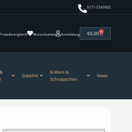
0171-5747665
0
€
0,00
Produktvergleich
Wunschzettel
Anmeldung
 &
B-Ware &
Zubehör
News
n
Schnäppchen