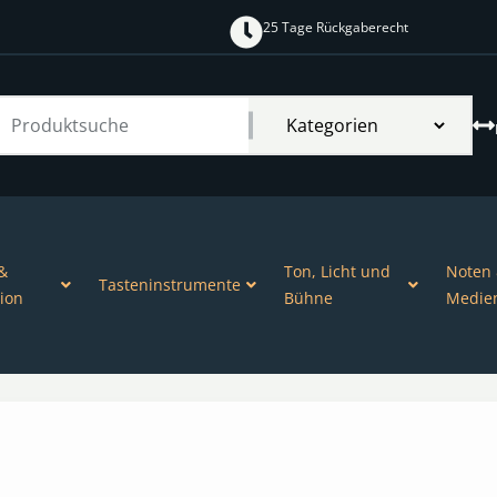
25 Tage Rückgaberecht
&
Ton, Licht und
Noten
Tasteninstrumente
ion
Bühne
Medie