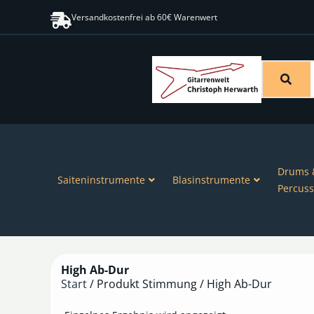
Versandkostenfrei ab 60€ Warenwert
Drums 
Saiteninstrumente
Blasinstrumente
Percuss
High Ab-Dur
Start
/ Produkt Stimmung / High Ab-Dur