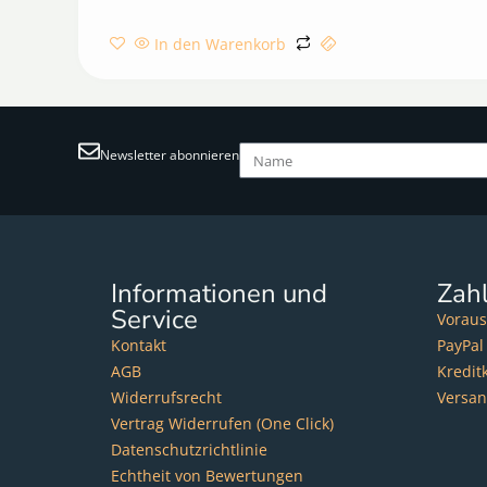
In den Warenkorb
Newsletter abonnieren
Informationen und
Zah
Service
Voraus
Kontakt
PayPal
AGB
Kredit
Widerrufsrecht
Versa
Vertrag Widerrufen (One Click)
Datenschutzrichtlinie
Echtheit von Bewertungen