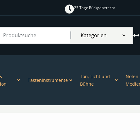
25 Tage Rückgaberecht
&
Ton, Licht und
Noten
Tasteninstrumente
ion
Bühne
Medie