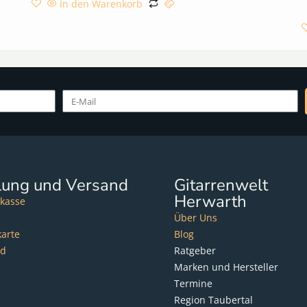
In den Warenkorb
lung und Versand
Gitarrenwelt
Herwarth
kasse
Über Uns
karte
Blog
nd
Ratgeber
Marken und Hersteller
Termine
Region Taubertal