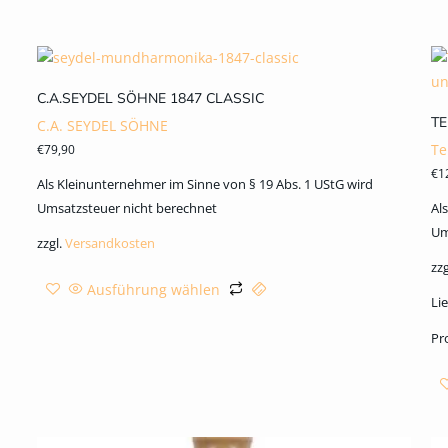
C.A.SEYDEL SÖHNE 1847 CLASSIC
TE
C.A. SEYDEL SÖHNE
Te
€
79,90
€
1
Als Kleinunternehmer im Sinne von § 19 Abs. 1 UStG wird
Umsatzsteuer nicht berechnet
Al
Um
zzgl.
Versandkosten
zzg
Ausführung wählen
Lie
Pr