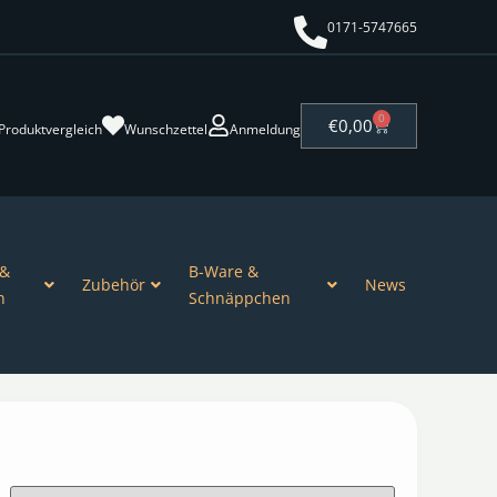
0171-5747665
0
€
0,00
Produktvergleich
Wunschzettel
Anmeldung
 &
B-Ware &
Zubehör
News
n
Schnäppchen