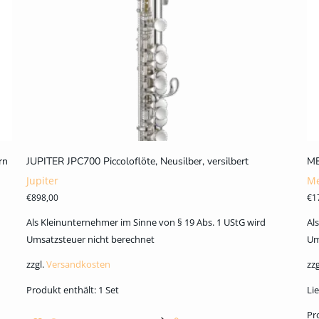
rn
JUPITER JPC700 Piccoloflöte, Neusilber, versilbert
ME
Jupiter
Me
€
898,00
€
1
Als Kleinunternehmer im Sinne von § 19 Abs. 1 UStG wird
Al
Umsatzsteuer nicht berechnet
Um
zzgl.
Versandkosten
zzg
Produkt enthält: 1
Set
Lie
Pr