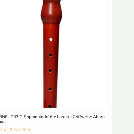
INEL 203 C-Sopranblockflöte barocke Griffweise Ahorn
aun
inel Blockflöten