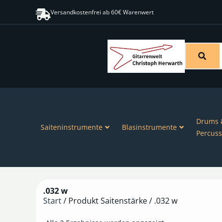
Versandkostenfrei ab 60€ Warenwert
Drums 
Saiteninstrumente
Blasinstrumente
Percuss
.032 w
Start
/ Produkt Saitenstärke / .032 w