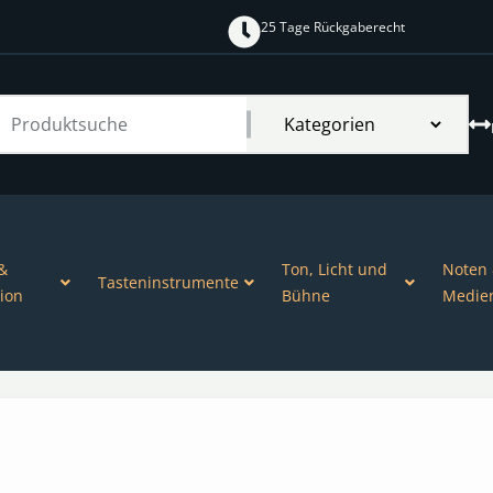
25 Tage Rückgaberecht
&
Ton, Licht und
Noten
Tasteninstrumente
ion
Bühne
Medie