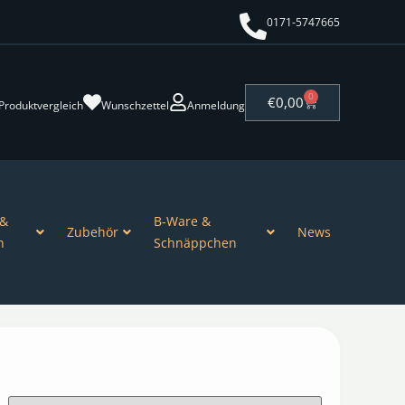
0171-5747665
0
€
0,00
Produktvergleich
Wunschzettel
Anmeldung
 &
B-Ware &
Zubehör
News
n
Schnäppchen