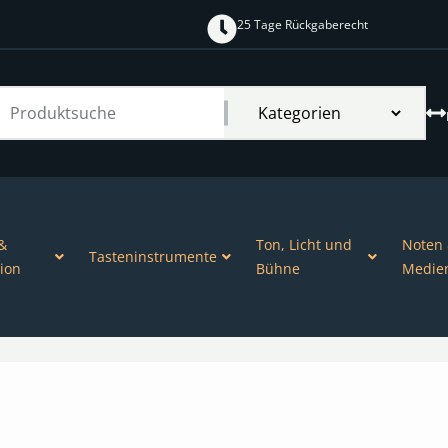
25 Tage Rückgaberecht
&
Ton, Licht und
Noten
Tasteninstrumente
ion
Bühne
Medie