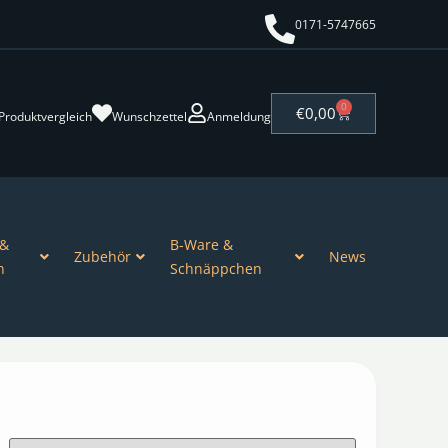
0171-5747665
0
€
0,00
Produktvergleich
Wunschzettel
Anmeldung
 &
B-Ware &
Zubehör
News
n
Schnäppchen