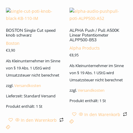
BOSTON Single Cut speed
ALPHA Push / Pull A500K
knob schwarz
Linear Potentiometer
ALPP500-B53
Boston
Alpha Products
€
3,90
€
8,95
Als Kleinunternehmer im Sinne
Als Kleinunternehmer im Sinne
von § 19 Abs. 1 UStG wird
von § 19 Abs. 1 UStG wird
Umsatzsteuer nicht berechnet
Umsatzsteuer nicht berechnet
zzgl.
Versandkosten
zzgl.
Versandkosten
Lieferzeit:
Standard Versand
Produkt enthält: 1
St
Produkt enthält: 1
St
In den Warenkorb
In den Warenkorb