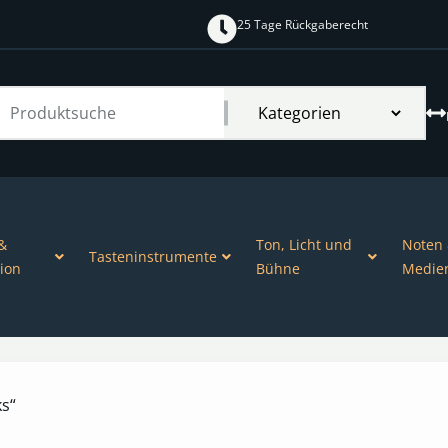
25 Tage Rückgaberecht
&
Ton, Licht und
Noten
Tasteninstrumente
ion
Bühne
Medie
ks“