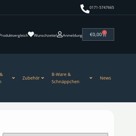
0171-5747665
0
€
0,00
Produktvergleich
Wunschzettel
Anmeldung
 &
B-Ware &
Zubehör
News
n
Schnäppchen