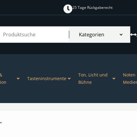
25 Tage Rückgaberecht
&
Ton, Licht und
Noten
Tasteninstrumente
ion
Bühne
Medie
“