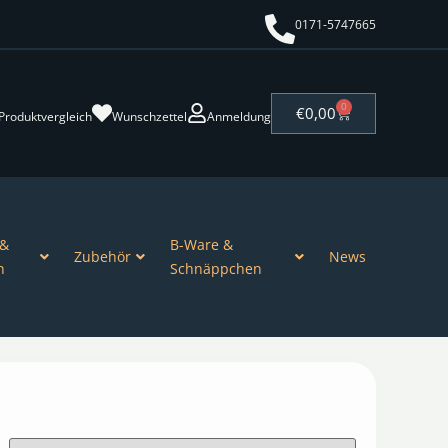
0171-5747665
0
€
0,00
Produktvergleich
Wunschzettel
Anmeldung
 &
B-Ware &
Zubehör
News
n
Schnäppchen