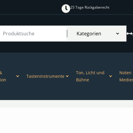
25 Tage Rückgaberecht
&
Ton, Licht und
Noten
Tasteninstrumente
ion
Bühne
Medie