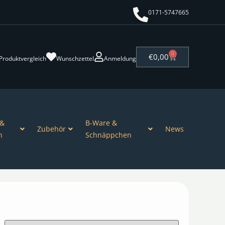
0171-5747665
0
€
0,00
Produktvergleich
Wunschzettel
Anmeldung
 &
B-Ware &
Zubehör
News
n
Schnäppchen