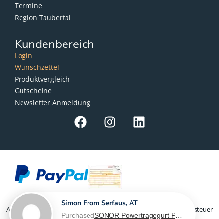
Termine
Region Taubertal
Kundenbereich
Login
Wunschzettel
Produktvergleich
Gutscheine
Newsletter Anmeldung
Simon From Serfaus, AT
Als Kleinunternehmer im Sinne von § 19 Abs. 1 UStG wird Umsatzsteuer
Purchased
SONOR Powertragegurt PG 6560, für Marching Snaredrum - L-XL