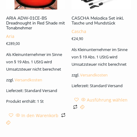
ARIA ADW-01CE-BS
CASCHA Melodica Set inkl.
Dreadnought in Red Shade mit
Tasche und Mundstück
Tonabnehmer
Cascha
Aria
€
24,90
€
289,00
Als Kleinunternehmer im Sinne
Als Kleinunternehmer im Sinne
von § 19 Abs. 1 UStG wird
von § 19 Abs. 1 UStG wird
Umsatzsteuer nicht berechnet
Umsatzsteuer nicht berechnet
zzgl.
Versandkosten
zzgl.
Versandkosten
Lieferzeit:
Standard Versand
Lieferzeit:
Standard Versand
Ausführung wählen
Produkt enthält: 1
St
In den Warenkorb