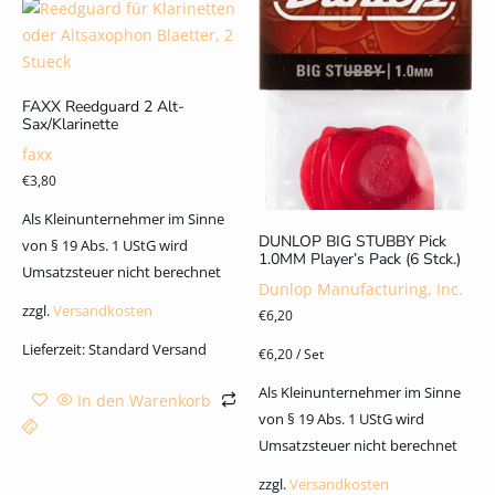
FAXX Reedguard 2 Alt-
Sax/Klarinette
faxx
€
3,80
Als Kleinunternehmer im Sinne
DUNLOP BIG STUBBY Pick
von § 19 Abs. 1 UStG wird
1.0MM Player’s Pack (6 Stck.)
Umsatzsteuer nicht berechnet
Dunlop Manufacturing, Inc.
zzgl.
Versandkosten
€
6,20
Lieferzeit:
Standard Versand
€
6,20
/
Set
Als Kleinunternehmer im Sinne
In den Warenkorb
von § 19 Abs. 1 UStG wird
Umsatzsteuer nicht berechnet
zzgl.
Versandkosten