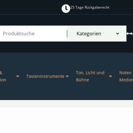
25 Tage Rückgaberecht
&
Ton, Licht und
Noten
Tasteninstrumente
ion
Bühne
Medie