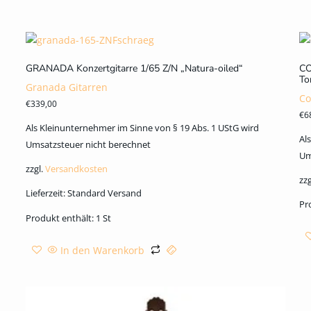
GRANADA Konzertgitarre 1/65 Z/N „Natura-oiled“
CO
To
Granada Gitarren
Co
€
339,00
€
6
Als Kleinunternehmer im Sinne von § 19 Abs. 1 UStG wird
Al
Umsatzsteuer nicht berechnet
Um
zzgl.
Versandkosten
zzg
Lieferzeit:
Standard Versand
Pr
Produkt enthält: 1
St
In den Warenkorb