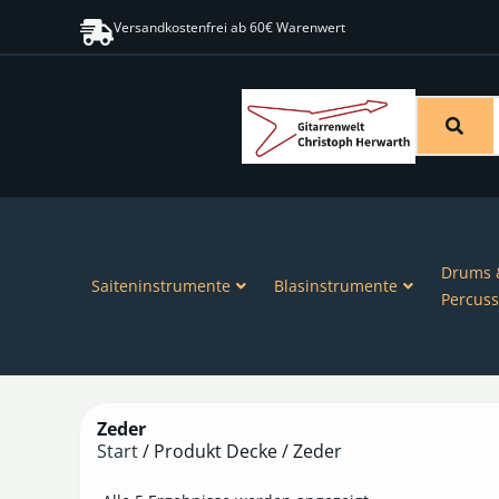
Versandkostenfrei ab 60€ Warenwert
Drums 
Saiteninstrumente
Blasinstrumente
Percuss
Zeder
Start
/ Produkt Decke / Zeder