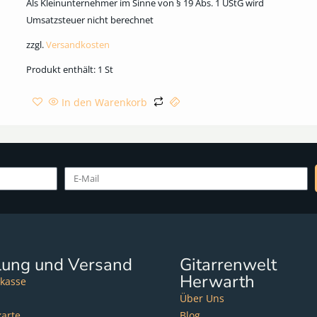
Als Kleinunternehmer im Sinne von § 19 Abs. 1 UStG wird
Umsatzsteuer nicht berechnet
zzgl.
Versandkosten
Produkt enthält: 1
St
In den Warenkorb
lung und Versand
Gitarrenwelt
Herwarth
kasse
Über Uns
karte
Blog