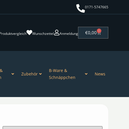
0171-5747665
0
€
0,00
Produktvergleich
Wunschzettel
Anmeldung
 &
B-Ware &
Zubehör
News
n
Schnäppchen