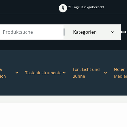
25 Tage Rückgaberecht
&
Ton, Licht und
Noten
Tasteninstrumente
ion
Bühne
Medie