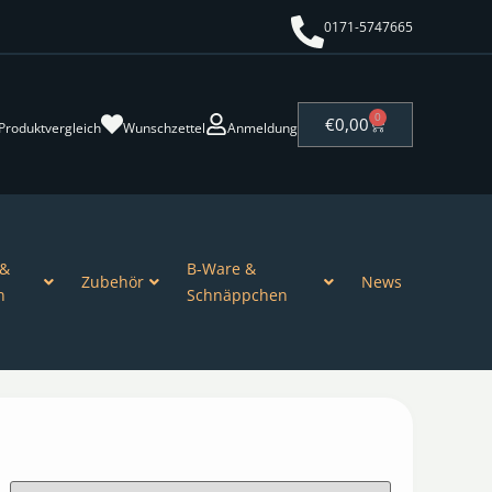
0171-5747665
0
€
0,00
Produktvergleich
Wunschzettel
Anmeldung
 &
B-Ware &
Zubehör
News
n
Schnäppchen