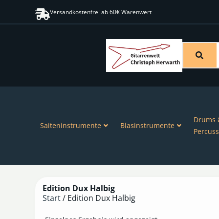
Versandkostenfrei ab 60€ Warenwert
Drums 
Saiteninstrumente
Blasinstrumente
Percuss
Edition Dux Halbig
Start
/ Edition Dux Halbig