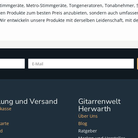
immgeräte, Metro-Stimmgeräte, Tongeneratoren, Tonabnehmer, Sus
besten Produkte zum besten Preis anzubieten, sondern auch umfas
Wir entwickeln unsere Produkte mit derselben Leidenschaft, mit d
lung und Versand
Gitarrenwelt
Herwarth
kasse
Über Uns
karte
Blog
nd
Ratgeber