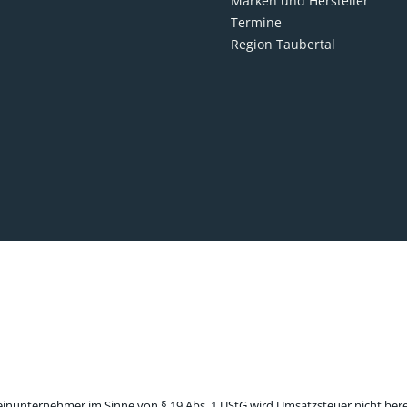
Marken und Hersteller
Termine
Region Taubertal
leinunternehmer im Sinne von § 19 Abs. 1 UStG wird Umsatzsteuer nicht ber