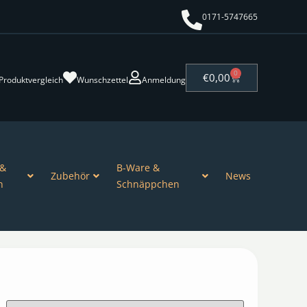
0171-5747665
0
€
0,00
Produktvergleich
Wunschzettel
Anmeldung
 &
B-Ware &
Zubehör
News
n
Schnäppchen