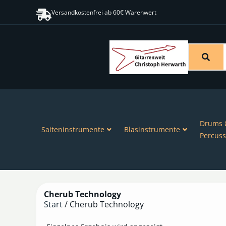
Versandkostenfrei ab 60€ Warenwert
Drums 
Saiteninstrumente
Blasinstrumente
Percuss
Cherub Technology
Start
/ Cherub Technology