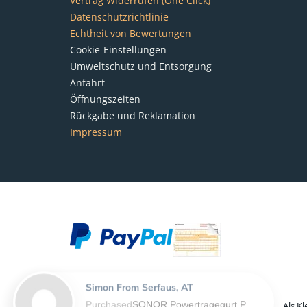
Vertrag Widerrufen (One Click)
Datenschutzrichtlinie
Echtheit von Bewertungen
Cookie-Einstellungen
Umweltschutz und Entsorgung
Anfahrt
Öffnungszeiten
Rückgabe und Reklamation
Impressum
Simon From Serfaus, AT
Purchased
SONOR Powertragegurt PG 6560, für Marching Snaredrum - L-XL
Als K