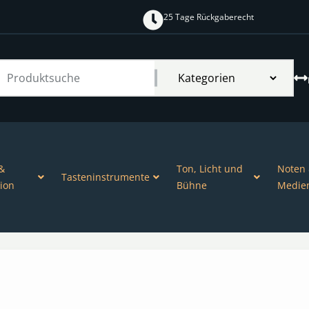
25 Tage Rückgaberecht
&
Ton, Licht und
Noten
Tasteninstrumente
ion
Bühne
Medie