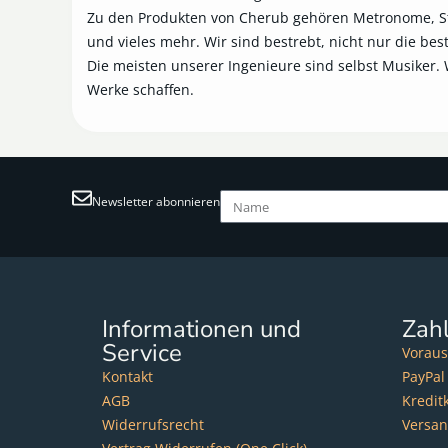
Zu den Produkten von Cherub gehören Metronome, St
und vieles mehr. Wir sind bestrebt, nicht nur die 
Die meisten unserer Ingenieure sind selbst Musiker. 
Werke schaffen.
Newsletter abonnieren
Informationen und
Zah
Service
Voraus
Kontakt
PayPal
AGB
Kredit
Widerrufsrecht
Versa