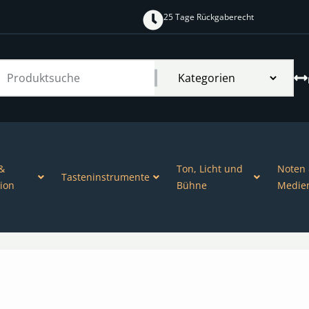
25 Tage Rückgaberecht
&
Ton, Licht und
Noten
Tasteninstrumente
ion
Bühne
Medie