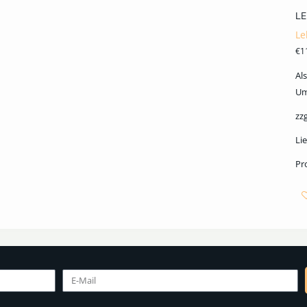
LE
Le
€
1
Al
Um
zzg
Lie
Pr