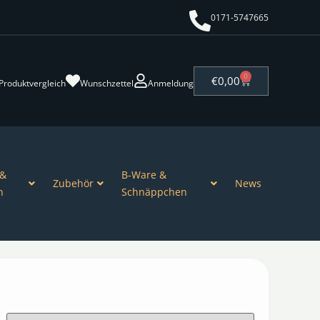
0171-5747665
0
€
0,00
Produktvergleich
Wunschzettel
Anmeldung
 &
B-Ware &
Zubehör
News
n
Schnäppchen