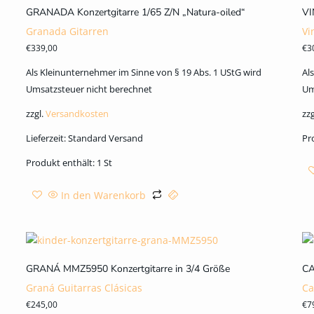
GRANADA Konzertgitarre 1/65 Z/N „Natura-oiled“
VI
Granada Gitarren
Vi
€
339,00
€
3
Als Kleinunternehmer im Sinne von § 19 Abs. 1 UStG wird
Al
Umsatzsteuer nicht berechnet
Um
zzgl.
Versandkosten
zzg
Lieferzeit:
Standard Versand
Pr
Produkt enthält: 1
St
In den Warenkorb
GRANÁ MMZ5950 Konzertgitarre in 3/4 Größe
CA
Graná Guitarras Clásicas
Ca
€
245,00
€
7