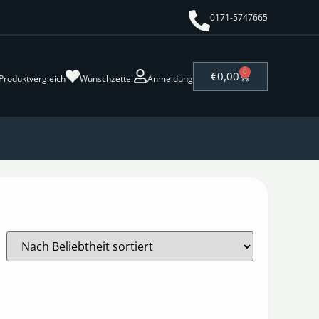
0171-5747665
0
€
0,00
Produktvergleich
Wunschzettel
Anmeldung