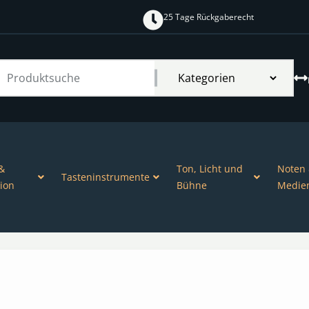
25 Tage Rückgaberecht
&
Ton, Licht und
Noten
Tasteninstrumente
ion
Bühne
Medie