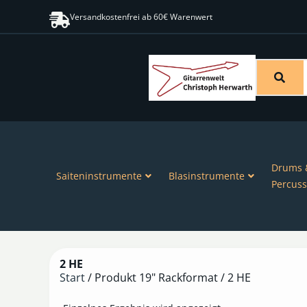
Versandkostenfrei ab 60€ Warenwert
Drums 
Saiteninstrumente
Blasinstrumente
Percuss
2 HE
Start
/ Produkt 19" Rackformat / 2 HE