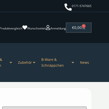
0171-5747665
0
€
0,00
Produktvergleich
Wunschzettel
Anmeldung
 &
B-Ware &
Zubehör
News
n
Schnäppchen